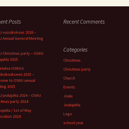
ent Posts
Recent Comments
 vuosikokous 2026 –
 Annual General Meeting
Categories
 Christmas party – OSKU
ujuhla 2025
Christmas
etuloa OSKU:n
Christmas party
ikokoukseen 2025 –
Church
ome to OSKU annual
ing 2025
Events
 joulujuhla 2024 – OSKU
Joulu
stmas party 2024
Joulujuhla
ujuhla / 1st of May
Logo
bration 2024
school year