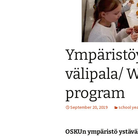
Ympäristö
välipala/ 
program
September 20, 2019
school ye
OSKUn ympäristö ystäväl