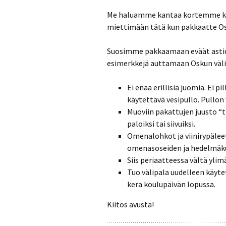
Me haluamme kantaa kortemme ke
miettimään tätä kun pakkaatte Os
Suosimme pakkaamaan eväät astioih
esimerkkejä auttamaan Oskun väl
Ei enää erillisiä juomia. Ei 
käytettävä vesipullo. Pullon 
Muoviin pakattujen juusto “ti
paloiksi tai siivuiksi.
Omenalohkot ja viinirypälee
omenasoseiden ja hedelmäku
Siis periaatteessa vältä yli
Tuo välipala uudelleen käyte
kera koulupäivän lopussa.
Kiitos avusta!