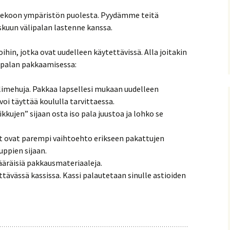
koon ympäristön puolesta. Pyydämme teitä
kuun välipalan lastenne kanssa.
in, jotka ovat uudelleen käytettävissä. Alla joitakin
ipalan pakkaamisessa:
pillimehuja. Pakkaa lapsellesi mukaan uudelleen
voi täyttää koululla tarvittaessa.
kkujen” sijaan osta iso pala juustoa ja lohko se
t ovat parempi vaihtoehto erikseen pakattujen
ppien sijaan.
määräisiä pakkausmateriaaleja.
ttävässä kassissa. Kassi palautetaan sinulle astioiden