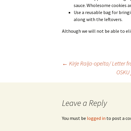
sauce. Wholesome cookies are
Use a reusable bag for bringi
along with the leftovers.
Although we will not be able to eli
Post
←
Kirje Raija-opelta/ Letter f
OSKU j
navigation
Leave a Reply
You must be
logged in
to post a c