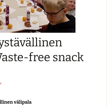
ystävällinen
Waste-free snack
ar
linen välipala