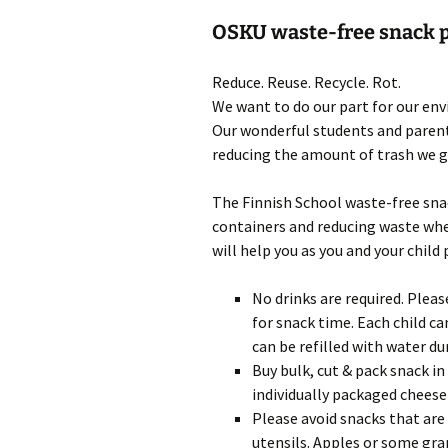
OSKU waste-free snack 
Reduce. Reuse. Recycle. Rot.
We want to do our part for our en
Our wonderful students and parent
reducing the amount of trash we g
The Finnish School waste-free sna
containers and reducing waste whe
will help you as you and your child
No drinks are required. Plea
for snack time. Each child can
can be refilled with water du
Buy bulk, cut & pack snack i
individually packaged cheese 
Please avoid snacks that are 
utensils. Apples or some gra