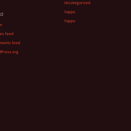
Uncategorized
Vappu
ta
Vappu
in
ies feed
ments feed
Press.org